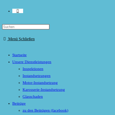
Website-
Press
Suche
Escape
Menü
Schließen
to
close
umschalten
the
Startseite
search
Unsere Dienstleistungen
panel.
Inspektionen
Instandsetzungen
Motor-Instandsetzung
Karosserie-Instandsetzung
Glasschaden
Beiträge
zu den Beiträgen (facebook)