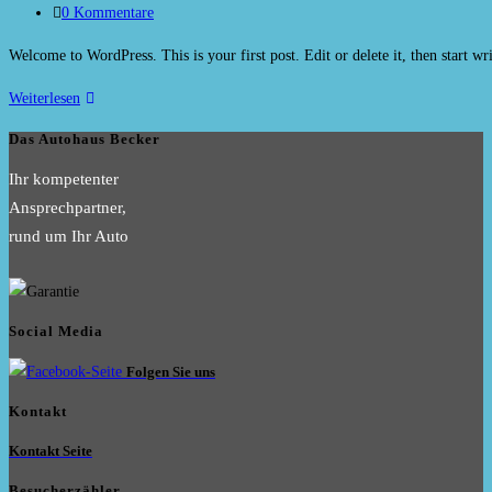
Kategorie:
Beitrags-
0 Kommentare
Kommentare:
Welcome to WordPress. This is your first post. Edit or delete it, then start wr
Hello
Weiterlesen
world!
Das Autohaus Becker
Ihr kompetenter
Ansprechpartner,
rund um Ihr Auto
Social Media
Folgen Sie uns
Kontakt
Kontakt Seite
Besucherzähler