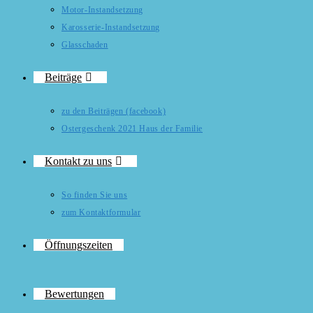
Motor-Instandsetzung
Karosserie-Instandsetzung
Glasschaden
Beiträge
zu den Beiträgen (facebook)
Ostergeschenk 2021 Haus der Familie
Kontakt zu uns
So finden Sie uns
zum Kontaktformular
Öffnungszeiten
Bewertungen