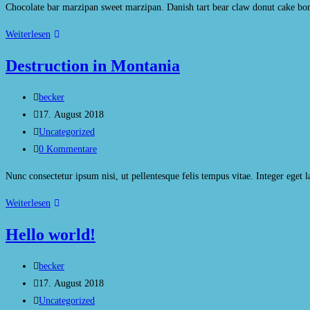
Chocolate bar marzipan sweet marzipan. Danish tart bear claw donut cake bo
A
Weiterlesen
Paradise
Destruction in Montania
for
Holiday
Beitrags-
becker
Autor:
Beitrag
17. August 2018
veröffentlicht:
Beitrags-
Uncategorized
Kategorie:
Beitrags-
0 Kommentare
Kommentare:
Nunc consectetur ipsum nisi, ut pellentesque felis tempus vitae. Integer eget 
Destruction
Weiterlesen
in
Hello world!
Montania
Beitrags-
becker
Autor:
Beitrag
17. August 2018
veröffentlicht:
Beitrags-
Uncategorized