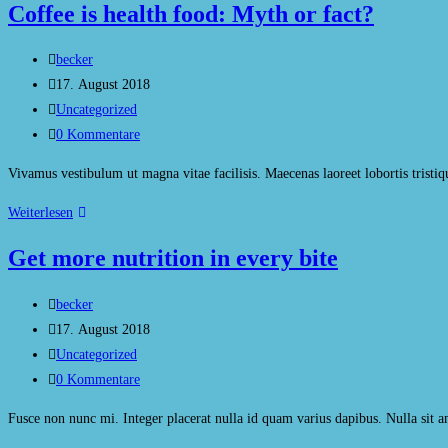
Coffee is health food: Myth or fact?
Beitrags-
becker
Autor:
Beitrag
17. August 2018
veröffentlicht:
Beitrags-
Uncategorized
Kategorie:
Beitrags-
0 Kommentare
Kommentare:
Vivamus vestibulum ut magna vitae facilisis. Maecenas laoreet lobortis tristi
Coffee
Weiterlesen
is
Get more nutrition in every bite
health
food:
Beitrags-
becker
Myth
Autor:
Beitrag
17. August 2018
or
veröffentlicht:
Beitrags-
Uncategorized
fact?
Kategorie:
Beitrags-
0 Kommentare
Kommentare:
Fusce non nunc mi. Integer placerat nulla id quam varius dapibus. Nulla sit a