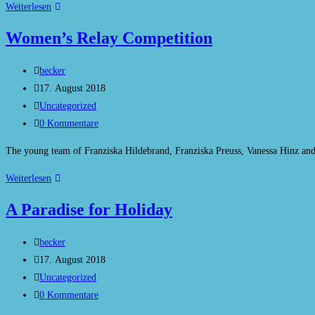
Get
Weiterlesen
more
Women’s Relay Competition
nutrition
in
Beitrags-
becker
every
Autor:
Beitrag
17. August 2018
bite
veröffentlicht:
Beitrags-
Uncategorized
Kategorie:
Beitrags-
0 Kommentare
Kommentare:
The young team of Franziska Hildebrand, Franziska Preuss, Vanessa Hinz and 
Women’s
Weiterlesen
Relay
A Paradise for Holiday
Competition
Beitrags-
becker
Autor:
Beitrag
17. August 2018
veröffentlicht:
Beitrags-
Uncategorized
Kategorie:
Beitrags-
0 Kommentare
Kommentare: