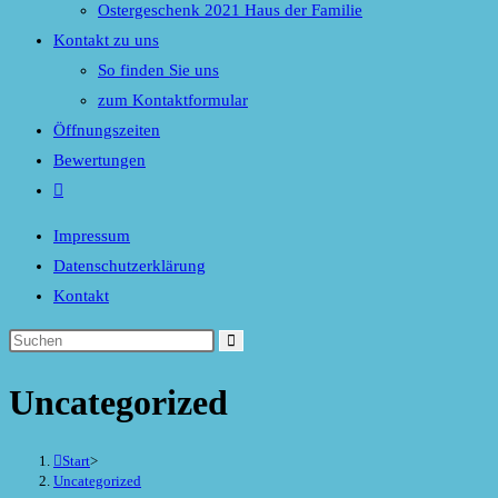
Ostergeschenk 2021 Haus der Familie
Kontakt zu uns
So finden Sie uns
zum Kontaktformular
Öffnungszeiten
Bewertungen
Website-
Suche
Impressum
umschalten
Datenschutzerklärung
Kontakt
Diese
Website
Uncategorized
durchsuchen
Start
>
Uncategorized