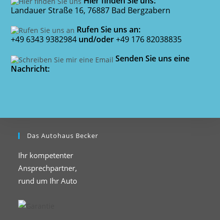
Hier finden Sie uns:
Landauer Straße 16, 76887 Bad Bergzabern
Rufen Sie uns an:
+49 6343 9382984
und/oder
+49 176 82038835
Senden Sie uns eine
Nachricht:
Das Autohaus Becker
Ihr kompetenter
Ansprechpartner,
rund um Ihr Auto