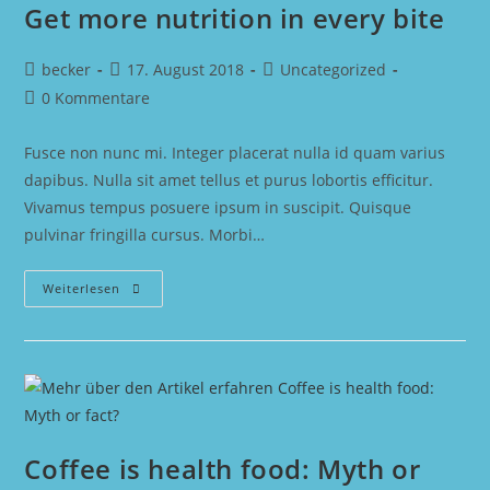
Get more nutrition in every bite
Beitrags-
Beitrag
Beitrags-
becker
17. August 2018
Uncategorized
Autor:
veröffentlicht:
Kategorie:
Beitrags-
0 Kommentare
Kommentare:
Fusce non nunc mi. Integer placerat nulla id quam varius
dapibus. Nulla sit amet tellus et purus lobortis efficitur.
Vivamus tempus posuere ipsum in suscipit. Quisque
pulvinar fringilla cursus. Morbi…
Get
Weiterlesen
More
Nutrition
In
Every
Bite
Coffee is health food: Myth or