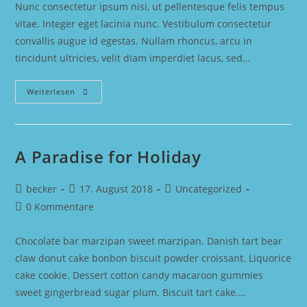
Nunc consectetur ipsum nisi, ut pellentesque felis tempus
vitae. Integer eget lacinia nunc. Vestibulum consectetur
convallis augue id egestas. Nullam rhoncus, arcu in
tincidunt ultricies, velit diam imperdiet lacus, sed…
Destruction
Weiterlesen
In
Montania
A Paradise for Holiday
Beitrags-
Beitrag
Beitrags-
becker
17. August 2018
Uncategorized
Autor:
veröffentlicht:
Kategorie:
Beitrags-
0 Kommentare
Kommentare:
Chocolate bar marzipan sweet marzipan. Danish tart bear
claw donut cake bonbon biscuit powder croissant. Liquorice
cake cookie. Dessert cotton candy macaroon gummies
sweet gingerbread sugar plum. Biscuit tart cake.…