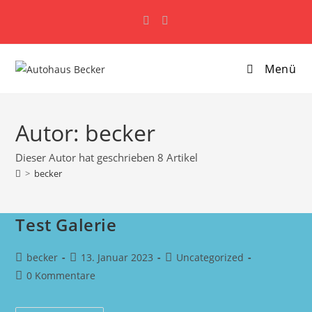
Zum
Schließen
Schließen
Schließen
Inhalt
springen
Menü
Autor:
becker
Dieser Autor hat geschrieben 8 Artikel
>
becker
Test Galerie
Beitrags-
Beitrag
Beitrags-
becker
13. Januar 2023
Uncategorized
Autor:
veröffentlicht:
Kategorie:
Beitrags-
0 Kommentare
Kommentare: