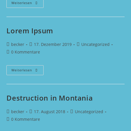
Test
Weiterlesen
Galerie
Lorem Ipsum
Beitrags-
Beitrag
Beitrags-
becker
17. Dezember 2019
Uncategorized
Autor:
veröffentlicht:
Kategorie:
Beitrags-
0 Kommentare
Kommentare:
Lorem
Weiterlesen
Ipsum
Destruction in Montania
Beitrags-
Beitrag
Beitrags-
becker
17. August 2018
Uncategorized
Autor:
veröffentlicht:
Kategorie:
Beitrags-
0 Kommentare
Kommentare: