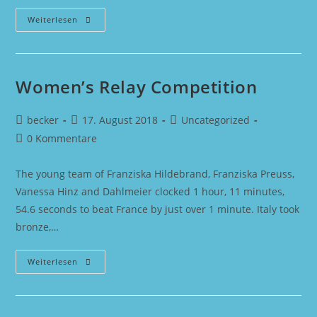
A
Weiterlesen
Paradise
For
Holiday
Women’s Relay Competition
Beitrags-
Beitrag
Beitrags-
becker
17. August 2018
Uncategorized
Autor:
veröffentlicht:
Kategorie:
Beitrags-
0 Kommentare
Kommentare:
The young team of Franziska Hildebrand, Franziska Preuss,
Vanessa Hinz and Dahlmeier clocked 1 hour, 11 minutes,
54.6 seconds to beat France by just over 1 minute. Italy took
bronze,…
Women’s
Weiterlesen
Relay
Competition