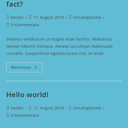
fact?
Beitrags-
Beitrag
Beitrags-
becker
17. August 2018
Uncategorized
Autor:
veröffentlicht:
Kategorie:
Beitrags-
0 Kommentare
Kommentare:
Vivamus vestibulum ut magna vitae facilisis. Maecenas
laoreet lobortis tristique. Aenean accumsan malesuada
convallis. Suspendisse egestas luctus nisl, sit amet
Coffee
Weiterlesen
Is
Health
Food:
Myth
Or
Fact?
Hello world!
Beitrags-
Beitrag
Beitrags-
becker
17. August 2018
Uncategorized
Autor:
veröffentlicht:
Kategorie:
Beitrags-
0 Kommentare
Kommentare: