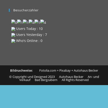
Besucherzähler
Users Today : 10
Users Yesterday : 7
Who's Online : 0
Bildnachweise:
Fotolia.com
+
Pixabay
+
Autohaus Becker
© Copyright und Designed 2023 Autohaus Becker An- und
Verkauf Bad Bergzabern All Rights Reserved