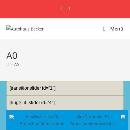
Zum
Inhalt
springen
Menü
A0
>
A0
[transitionslider id=“1″]
[huge_it_slider id=“4″]
AlexDozer aka DJ
AlexDozer aka DJ
Brotschneidemaschine
Brotschneidemaschine