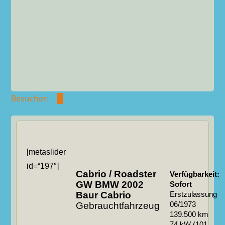
Besucher:
[metaslider
id=“197″]
Cabrio / Roadster
Verfügbarkeit:
GW BMW 2002
Sofort
Baur Cabrio
Erstzulassung
Gebrauchtfahrzeug
06/1973
139.500 km
74 kW (101