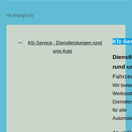
h4 {margin:0}
Kfz-Se
Dienst
rund u
Fahrze
Wir biete
Werkstatt
Dienstle
für alle
Automobi